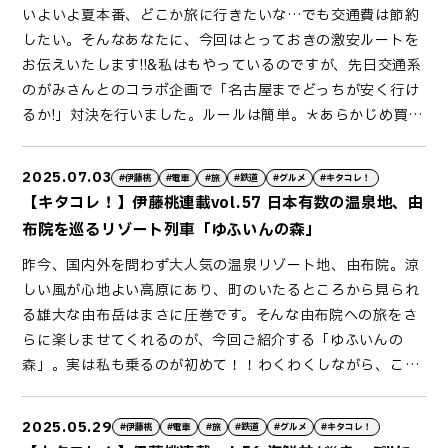
いよいよ夏本番、どこか旅に行きたいな…でも交通費は節約
ます。つまり、この券枚で横須賀の観光を“大満喫”できちゃ
が、今回はどうやらなかったよう…。その代わりに、座席に
しい加熱式。ほかほかの温かいおでんをほおばり、地酒を味
り、醤油工場の見学や、醤油アイスなどを食べることもでき
行音、のどかな景色に美味しいお酒ですっかりほろ酔い気
したい。そんなあなたに、今回はとっておきの激安ルートを
うんです。さらにお値段は、品川駅発着でデジタルきっぷに
て地酒をふるまってくれるサービスがありました。またここ
わう、実に贅沢な時間です。アテにぴったりなおつまみ弁当
ます。あまじょっぱくて美味しいソフトクリームは、癖にな
分。五井駅を出発してから約分弱、思っていたよりもあっと
お伝えいたします!!&私はもやっているのですが、先日交通系
した場合はなんと円と、実にオトク!!「食べる券」の内容
には、売店「蔵守」があります。ラインナップをみて思わず
もまた美味しい。気づくと車内の熱気で、窓ガラスがすっか
る事まちがいなし。また、敷地内には日本最古のディーゼル
いう間に、養老渓谷駅に到着です！「恵キハ」の旅はここま
のがみさんとのコラボ企画で「名古屋までどっちが安く行け
も、横須賀名物の海軍カレーやハンバーガー、さらには地産
にやり。銘柄もの日本酒、そしてまた別の３銘柄を呑み比べ
り曇っていました。路面電車なので、当然隣を走っているの
機関車も静態保存されていました。敷地へは、工場営業日で
でですが、時刻は時分とまだまだお昼前。養老渓谷駅からは
るか!」対決を行いました。ルールは簡単。＊あらかじめ買え
地消の地元グルメまで様々です。また、「遊ぶ券」も収穫体
できる呑み比べセットと、日本酒好きにはたまりません。も
は自動車。金曜の夜、ぴかぴかとイルミネーションで目立つ
したら無料で入る事が出来ます。仲ノ町駅の車庫見学も、事
バスで、“マイナスイオン”を感じられる「粟又の滝」、神秘
るのではなく、当日買えるきっぷのみ。＊交通手段は問わな
験から日帰り温泉、美術館、そしてお土産券と多種多様。何
ちろんそれにあったアテやお弁当、アルコール以外にも、新
列車で宴会をしつつすれ違うのも、非日常体験で面白い。す
前に予約購入すれば可能です。これまた日本最小の電気機関
的な雰囲気の階建てトンネルの「向山・共栄トンネル」な
い。＊朝９時スタートで制限時間は９時間、時まで。単純明
度使っても、別な楽しみが出来るのが特徴的です。そんな
潟名物の「雪室珈琲」やご当地スイーツと、“新潟”を味わえ
っかり上機嫌でお酒を飲んでいると、あっという間に終点の
車のデキ形など貴重な車両の数々を、銚子電鉄の方のガイド
ど、観光スポットには事欠きません。温泉地もあり、時間が
2025.07.03
#伊藤桃
#電車
#旅
#鉄道
#グルメ
#キタコレ！
快です。どちらが早く着くか、ではなくより安く着くか…と
中、今回の私のプランのテーマは「歴史」そして、はしご
るものばかり。乗車記念にもなるグッズも販売しています。
運動公園前についてしまいました。車内にはお手洗いがない
付きでたっぷり見る事が出来ました。可愛らしいなかのさん
ない場合は養老渓谷駅併設の足湯でお手軽に味わう事も出来
【キタコレ！】伊藤桃連載vol.57 日本有数の温泉地、由
いう対決でした。出発は東京駅。雨の中のスタートでした。
酒！！「歴史」をたどるべく、横須賀中央駅からまず向かっ
最後にご紹介するのは号車。こちらは旅行商品となってお
ので、ここでお手洗い休憩タイムです。そして、運転士さん
（仮）に癒され、美味しい醤油もいただけて、さらに鉄分も
ます。ちなみにこちらは、乗車券をもっていればなんと無料!!
布院を巡るリゾート列車「ゆふいんの森」
もちろんお互いがどのルートかは知らずに、名古屋に向かっ
たのはフェリー発着場です。ここから向かうは、東京湾に浮
り、ウェルカムドリンクを始め日本酒、お酒にあうお弁当、
にお話を聞く事も出来ました。運転士の今泉さんは、この車
たっぷりな仲ノ町駅。もちろん、ここ以外の駅も魅力たっぷ
という事で、この「恵キハ」は、午後から小湊鐵道沿線の観
昨今、国内外を問わず大人気の温泉リゾート地、由布院。涼
て突き進みます。ちなみに私が考えたのはこのルート。,円で
かぶ唯一の自然島であり、湾内最大の無人島でもある猿島。
おみやげなどがついています。座席も展望席やボックス席
両より“ちょっと年下”のレジェンド運転士さん。現在は、バ
りなので、最後はなかのさん（仮）にお見送りしてもらいつ
光スポット巡りを楽しむのにもぴったりな列車なのです。ち
しい風が心地よい高原にあり、町のいたるところから見られ
名古屋まで行けます！！１、東京駅から御茶ノ水駅まで歩
を楽しめる事でも知られており、平日にも関わらず、乗船所
と、より旅行にぴったり。お値段は変わってしまいますが、
イトとしてこの「おでんしゃ」を運転しているそう。ベテラ
つ、ローカル線の旅を味わうのもお勧めです。ぜひ、会いに
なみに私は高滝駅から無料送迎バスで行くことが出来る…
る雄大な由布岳はまさに圧巻です。そんな由布院への旅をさ
く。２、御茶ノ水駅から中央線に乗って、新宿駅へ。ここで
は観光客で賑わっていました。私達も無事に乗船券をゲッ
初めて乗るときはこちらの利用もお勧めです。さてはて、静
ンではありますがとても気さくな方で、“撮り鉄”を楽しんで
来てなの🐾※なかのさん（仮）の出勤時間は、の公式ポスト
「市原ぞうの国・さゆりワールド」という、至近距離で動物
らに楽しませてくれるのが、今回ご紹介する「ゆふいんの
のポイントは、東京駅から新宿駅だとカードだと円ですが、
ト！この乗船券も、「よこすか満喫きっぷ」の優待券で、お
かに上越妙高駅を出発進行！まずはえちごトキめき鉄道の管
いた常連の方々（学生さんかな？）とも仲良し。ずっと一緒
（）をご参照ください。今回の探索人伊藤
たちをみられる動物園に足を延ばしました。どきどきしちゃ
森」。実は私も乗るのが初めて！！わくわくしながら、この
御茶ノ水からだと円と円安くなるところ！たかが円されど
得な割引料金になります。横須賀市外の大人は、通常往復,円➡,
内を走っていきます。のどかな街並みをぬけつつ、さっそく
に過ごしてきた“相棒”の「この子たち、ファンなんだよ」と
桃：//www..//：//w./
うほどの至近距離なので、動物好きはここも必見!!小湊鐵道
春乗車してきました。「ゆふいんの森」の出発駅は博多駅。
円。勝負なのでそこは切り詰めます…が、実は東京駅から
円へ、さらに入園料の円がかかりました。さぁ、それではか
日本酒でカンパイ!!最初に購入したのは種の日本酒とアテが
嬉しそうに語っている姿が印象的でした。さてさて、おでん
の旅を、さらに楽しめる「恵キハ」。夏のお出かけの候補
ここから鹿児島本線と久大本線を通りつつ、由布院を目指し
代々木駅までも同じ円だということがのちに発覚。雨の中歩
っこいい「」にて、大海原に出航です!!…といっても、猿島
ついてくる呑み比べセット（,円）です。この日の種は、右か
におつまみ、お弁当にと、実にボリュームたっぷりですが、
に、いかがでしょうか。※「恵キハ」の運行日などは、ロー
2025.05.29
#伊藤桃
#電車
#旅
#鉄道
#グルメ
#キタコレ！
ます。平日、土休日を問わずに運行していて、基本的には３
いたので、とても悔しい。代々木駅と新宿駅はとても近いの
まではわずか約分。ほんのつかの間の船旅ですが、まだ暑い
らまずは上越市にある丸山酒造所の本醸造「雪中梅」。真ん
事前予約をすれば生ハムやピザなどを追加購入もできます。
ソントラベル公式（//.-.///.）をご参照ください。今回の探索