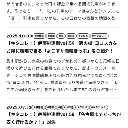
ができるのに、たった円の課金で乗れる観光列車がありま
場に行き、まずは受付です。明るいアテンダントさんが「伊
べく集った方がすでに集まっていました。話を伺うと、こう
ににこにこ対応されていて、みんな嬉しそう。この枚が、思
す。その名も、「*」!!この列車のテーマはなんとシンプルに
藤さん？どうぞどうぞ！」と声をけてくれて、足早に乗車し
いった動物×鉄道が好きな方の推し活は「モフ鉄」というそ
い出になるんですよね。この日はいけませんでしたが、駅舎
「酒」。列車に乗りながら、この日はつの酒蔵の地酒を飲み
ました。中に入ってびっくり！車内には、「おでんしゃ」と
う。中には遠方からいらっしゃる方も！もちろん皆さん動物
には珈琲屋さんも併設しており、テイクアウトすることが可
比べ出来ちゃいました。「*」という名前も、””は酒、“”は酒
書かれたのれんがかかり賑やかに飾り付けがされています。
好きなので、自由に動き回るなかのさん（仮）をにこにこと
能です。上総牛久駅から先は本数も少なく、一気にローカル
蔵、そして“＊（アスタリスク）”は米・雪・花をイメージし
そして長机の上には、おでんとおつまみのお弁当と、マスに
見守っていました。なかのさん（仮）にメロメロなのは、駅
線の風情が色濃くなっていきます。田園風景を見つつ、私は
2025.10.09
#伊藤桃
#電車
#旅
#鉄道
#グルメ
#キタコレ！
ています。主に運行しているのは新潟県内ですが、埼玉県を
入ったカップ酒が用意されています。こちらが、こよいの宴
の方々も一緒です。時間に往復程度と、のどかな銚子電鉄さ
本目をゲット。こちらはさわやかだけどキレのある「テキカ
【キタコレ！】伊藤桃連載vol.59 “浜の街”ヨコスカを
始めさまざまな地域でも走ることも。今回私は、新潟県の上
の場。日本酒の他に、生ビールは飲み放題！缶チューハイや
ん。駅員さんも整備士さんも、一緒になってなかのさん
カシードル」です。青森出身としては、やはり地元の応援を
お得に満喫できる「よこすか満喫きっぷ」をご紹介！
越妙高駅から新津駅まで乗車してきました。さて、この日の
ソフトドリンクなども数量限定ですが用意されています。テ
（仮）を愛でていました。そしてこの駅舎自体が、木造でレ
含めてこちらをえらびたい所。ちなみに、ほかのメニューは
品川駅から、京急の特急でわずか約分。都心からも気軽に日
出発は時分。艶やかな青に、シックな白がクールな車両が入
ーブルは大きく２つに分かれており、どちらサイドにもアテ
トロな造りなのがまたよい。ここには、穏やかな時間が流れ
こちらですよー！！そして再び、里見駅ではすれ違いのため
帰りで遊びに行ける距離でありながら、歴史・グルメ・観
線してきました。このようにおしゃれな見た目ですが、車両
ンダントさんがついていてくれていました。まずは、このア
ていました。さてはて、この銚子電鉄は「赤字」で「まず
に分間の停車時間があります。ここもまた、登録有形文化財
光…そして異国情緒あふれる魅力的な観光地でもある“浜の
自体はまさに昭和レトロ。昭和年製造の国鉄車両です。で
テンダントさんの音頭で乾杯です。実は私は人参加。当然、
い」、「崖っぷち」な路線。これは悪口ではなくて、本人た
に登録されている渋い木造駅舎なのですが…この日は、ずい
街”ヨコスカ。今回は、横須賀をよりお得に満喫できる「よ
も、まったく古さを感じないのがすごい！まず私が乗車する
まわりは全員初対面ですがアテンダントさんが人人に話を振
ちが発信している言葉なのです。路線名の愛称も「崖っぷち
ぶんと活気にあふれていました。こちらは地元有志の会の方
こすか満喫きっぷ」をご紹介いたします!!このきっぷを発行
号車は、普通運賃＋円の指定券で乗車できる車両です。窓は
ってくれて、決して“ぼっち”な気分にはなりません。福岡か
ライン」。これを逆手にとって、「まずい棒」などユニーク
による「喜動房倶楽部」の皆様。お弁当や軽食などから産直
しているのは京急さん。その内容は…①京急内の出発駅～追
大きく、座席のピッチも広々。さらにリクライニングも聞く
ら来た方、地元のカップルやお友達…なんとご自身も先生に
なグッズを販売しています。なかのさん（仮）グッズもさっ
のお野菜まで販売しています。私は地酒「市原のしずく」を
浜駅までの往復乗車券②追浜～津久井浜駅間のフリーパス
のでゆったり過ごすこともできます。地酒目的ではなく、ビ
なり、中学時代の先生と参加していグループも。見知らぬ人
そくできていました。硬券風名刺以外は、オンラインショッ
急いで購入。何度か訪れているため、「あれ？久しぶりじゃ
2025.07.31
#伊藤桃
#電車
#旅
#鉄道
#グルメ
#キタコレ！
③②のエリアの京急バスフリーパスそして、こういった交通
ジネスの移動に利用されている方の姿もありました。そして
同士がほんの刹那まじりあう、まさに“屋台”のような時間が
プでも購入できます。こちらの売り上げが、なかのさん
ない」なんて声がけしていただけたのも、嬉しい。また今度
【キタコレ！】伊藤桃連載vol.58 「名古屋までどっちが
機関のきっぷ以外に④グルメを楽しめる「食べる券」・観光
号車は、誰でも出入り自由なイベントスペース。コロナ禍前
過ぎていきます。日本酒は、地元・豊橋の福井酒造。おでん
（仮）のご飯代にもなるそう。カレンダー円、キーホルダー
ゆっくり来るね、と約束して再び出発です。里見駅を出る
安く行けるか？！」対決
を楽しめる「遊ぶ券」、さらに近隣施設の優待券がついてき
はここで様々なイベントや、楽器の生演奏などもありました
も豊橋名産のヤマサちくわです。アツアツが食べられる、嬉
円と実にリーズナブルです。周辺にはヤマサ醤油工場があ
と、だんだんと山間を走っていきます。ゴトゴトと揺れる走