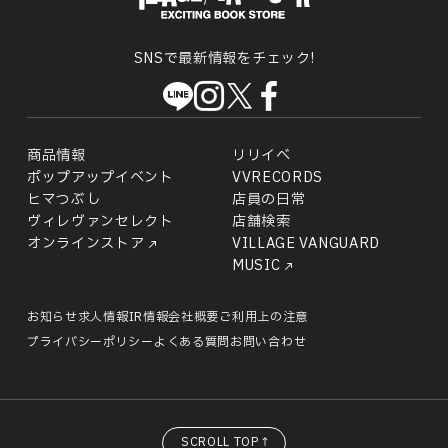
唯一のオール転換クロスシートな所。この形運用の時刻表も
より車窓をワイドに楽しむために高い位置に床が設置される
した。実は長距離の乗車券は、分割することで安くなるので
もできます。江戸時代末期に日本初の砲台の台場が作られ、
鼓を打ちつつ、あっという間に飲んでしまいました。せっか
出ているので、ぜひネットで検索してみてください。より旅
ハイデッカー構造となっています。旅行客にありがたい、大
す!!小田原&&⇒&&&&&&&&&真鶴&&&&&&円&&真鶴
明治時代に東京湾要塞が建設された猿島。第二次世界大戦終
くなら、まだまだ日本酒を味わいたい。そこで銘柄のライン
SNSで最新情報をチェック!
気分を楽しめます。都心の街並みから、だんだんとのどかな
型荷物置き場もあり…さらに、２号車には旅を彩ってくれる
&&&&&&⇒&&&&&&&&&蒲原&&&&&&円&&蒲原
了まで、首都・東京を守る要として存在していました。そう
ナップがある利き酒をいただきます。お値段は１杯円から
車窓へ…。三浦海岸駅手前では遠くにきらりと光る海が見え
ビュッフェもあります。こちらでは、お弁当や軽食、アルコ
&&&&&&⇒&&&&&&&&&豊橋&&&&&&,円枚運賃合計
いった背景もさながら、苔むした切通の道は実に幻想的で
と、とてもリーズナブル。こちらも新潟県内の様々な地域の
ました。品川から三崎口までは、快速特急に乗車したら約～
ールを含む飲料やお土産などを購入できます。そのお隣の３
&&&&&,円（差額：円）と、面倒ながらも枚にわけ購入する
す。ガイドに参加することで、島の歴史や自然について教え
日本酒を、少しずつ楽しむ事が出来ます米どころ・新潟らし
分で着くことができます。友人とおしゃべりしていたら、三
号車はフリースペース。非常にワイドな窓が特徴で、車窓を
と円安くなります。たかが円、されど円…！豊橋まで来たら
ていただけるのはもちろん、通常は鍵がかかって入れない場
いのどかな田園風景をみつつ、ちびりちびり。時刻はお昼前
商品情報
リリイベ
崎口駅まではあっという間。降りた瞬間に、都心とはちがう
さらに楽しむことが出来ます。制帽やボードもあり、記念写
名古屋はもう、あと少し。このままで行くこともできます
所にまで入れていただけます。こちらは兵舎跡。弾薬庫跡の
ですが、すっかりほろ酔いで上機嫌になっちゃいました。最
ポップアップイベント
VVRECORDS
のどかな風に心くすぐられます。札をでるとすぐに、海産物
真も撮影できました。想い出にパチリ！「ゆふいんの森」客
が、あえて豊橋で途中下車した理由は…再び、金券ショッ
中にて…。弾薬は、滑車を使い人力で地上まで上げられてい
後の〆には、柏崎名物という鯛茶漬け（円）をいただきま
ヒマつぶし
店員の日常
を売っている売店もありました。ちなみに駅看板には「三
室乗務員の方による、手作りの沿線観光案内も発見。これか
プ。こちらにて、最後は名鉄の乗車券を購入しました。豊橋
たそう!!「ラピュタ」の世界…と言われるのも納得。様々な
す。優しいお出汁に、もっちりとしたお米そして鯛。まさに
ヴィレヴァンセレクト
店舗検索
オンラインストア
VILLAGE VANGUARD
崎“マグ”ロ駅」なんて文字も。こんな遊び心も素敵です。さ
ら始まる旅への期待を、さらに高めてくれます。そして今回
から名古屋までは,円の所を円と円も安くなります。、安い乗
要因が絡み合い、こういった姿で遺されることになりまし
完璧な〆です。長岡駅では、駅員さんによるお見送りもあり
MUSIC
て、まずは腹ごしらえ。京急バスに乗車して、三崎港を目指
私が乗車したのは、１号車。その理由はずばり、この前面展
車券で豊橋から名鉄で、名古屋へ。赤い電車に乗って、名古
た。山頂は開けており、現在は展望台となっています。猿島
ました。列車の終点は新潟駅ですが、私はその手前の新津駅
します。「まぐろまんぷく券」が使えるのは、なんと店舗
望を楽しめるから!!ここにもワイドな窓が使われており、ダ
屋近郊の車窓を堪能しつつ…こうして時分、時前には名古屋
は特撮の撮影所としても人気だそう。例えばここは、あ
で途中下車。それでも約時間分の“呑み鉄”旅を楽しむ事が出
お知らせ
求人情報
IR情報
会社概要
ご利用上の注意
（年３月時点）。各店舗一押しのメニューをいただくことが
イナミックな車窓をより満喫できます。運転席がまる見えな
駅に到着することが出来ました。東京から名古屋まで、新幹
の“ショッカー”さんのアジトでした！現在はこうして、ただ
来ました。鉄道をただの移動手段ではなく、旅の一部として
プライバシーポリシー
よくある質問
お問い合わせ
できます。エリアも広く、またメニューも海鮮丼だけではな
のも、鉄道ファン的には嬉しいポイント。ちなみに由布院へ
線だと,円。ほぼ半額の,円で名古屋に着けましたが、“敵”はさ
の観光地へとして存在していることに感謝しつつ…再び、横
楽しむ事が出来る観光列車「*」。ぜひ、味わってみてはい
く、まぐろソースカツ丼、寿司や定食など種類豊富。パンフ
と向かう際は、進行方向右側がお勧めです。ロゴもまたカッ
らに上手だった…！なんと、がみさんは,円とさらにお安
須賀の街へと戻りました。戻ってきたフェリーの乗降場から
かがでしょうか。今回の探索人伊藤桃：//www..//：//w./
レットをみつつ、うんうんと悩み…気になるお店を発見！目
コイイ。さてはて、時分に博多駅を発車した「ゆふいんの
い！！聞くと、新宿から高速バスに乗ってやってきたそう。
徒歩分の所にあるのは、「よこすかポートマーケット」。こ
的地を変えてバスを途中下車しました。自由気ままな旅だか
森」は、まずは住宅街の中を抜けていきます。時半を過ぎる
通路側にはなってしまったそうですが、こちらも当日に購入
ちらには横須賀、そして三浦半島の味を楽しめる飲食店やお
SCROLL TOP↑
らこその、こんな時間も楽しい。訪れたのは、「割烹宗㐂」
とビュッフェが利用できるので、朝食代わりに大分冠地鶏の
することが出来たそうです。しかし駅弁を楽しみつつ、のん
土産屋さんが集っています。ここにてアイスコーヒーでほっ