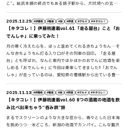
こ”。総武本線の終点でもある銚子駅から、犬吠埼への玄関
リンクは、アルコール含む種類の中から種類選べます。乗車
口である犬吠駅をすぎ、のどかな漁村広がる外川駅までを結
する列車は、キハ形。ロングシートの車両ですが、イベント
んでいます。全長約.・駅と短い路線を、昭和生まれの可愛ら
に合わせてテーブルが設置されていました。ふと網棚を見上
2025.12.25
#伊藤桃
#電車
#旅
#鉄道
#グルメ
#キタコレ！
しい車両がごとごと走るローカル線です。なかのさん（仮）
げると、可愛らしいお花で飾られています。派手ではない、
【キタコレ！】伊藤桃連載vol.61「走る屋台」こと「お
がやってきたのは、その中の仲ノ町駅。周辺にはヤマサ醤油
素朴な魅力が逆にいい。私が選んだファーストドリンクは、
でんしゃ」に乗ってみた！
工場が広がり、醤油の甘くて香ばしい香りが周辺に漂ってい
地域限定の「寶クラフト南房総夏みかん」。しゅわっとした
月の寒く冷えた心を、ほっと温めてくれる赤ちょうちん…そ
ます。ちなみに、なかのさん（仮）は、（仮）までが名前だ
炭酸と、さわやかな夏みかんがとっても美味しいクラフトサ
んな赤ちょうちん灯る入り口がその列車の目印。「走る屋
そう。昨年の月日、鉄道の日に仲ノ町駅前で弱っている所を
ワーです。瓶でたっぷりいただけるのも、嬉しい。テーブル
台」とも呼ばれ、なんと車内でほかほかのおでんに地酒を楽
駅員さん保護されました。もちろん勤務時間中ですが、「子
には、ドリンクホルダーもちゃんとあります。列車の出発に
しめる「おでんしゃ」に今回は乗車してきました!!「おでん
猫が弱っている」と社長に報告をしたところ、すぐにレスキ
合わせて乾杯して、旅が始まりました。それでは早速お楽し
しゃ」が走っているのは、愛知県の豊橋駅から出ている豊橋
ューするようにといわれたとのこと。ローカル線ならではの
みのお食事タイム。本日のお弁当はこちらです！ブランチに
鉄道。今では数少ない、路面電車の路線です。車両も実に渋
温かさがしみいります。当初は駅で保護をしていましたが、
ぴったりな、だけどしっかり満足感もあるラインナップ。お
く、年の戦後生まれ。まごうことなき“昭和レトロ”な車両
売店で食品を扱っているなどの理由もあり、駅から徒歩分ほ
味は、言わずもがな。街中をぬけて、だんだんと田園風景広
2025.11.13
#伊藤桃
#電車
#旅
#鉄道
#グルメ
#キタコレ！
が、今も現役で走っています。「おでんしゃ」自体もすでに
どのお家に引き取られる事となりました。それでも週末を中
がる車窓を眺めながら、ゆっくりと舌鼓をうちました。途
【キタコレ！】伊藤桃連載vol.60 8つの酒蔵の地酒を飲
年間運行していますが、今もなお予約開始とともにすぐに埋
心に、仲ノ町駅に“出勤”しており、気軽に会う事が出来ま
中、沿線随一の利用客である上総牛久駅では、列車がすれ違
み比べ出来ちゃう“呑み鉄”旅
まってしまう人気ぶり。その人気の秘密は、“あたたかさ”に
す。まだ子猫ですので駅舎にいるのは時間、脱走防止の柵も
うための停車時間が分間あります。ここもまた、昭和レトロ
まるでスクリーンのような大きな窓から、青々とした日本海
ありました。運行は水曜、そして金土日の週末。今回私は、
きちんと取り付けられています。訪れた日の勤務時間は、時
で大好きな木造駅舎。駅窓口近くには、制帽が置かれてい
を眺めつつ…米どころ、新潟の地酒でカンパイ。こんな贅沢
金曜日の便に乗車しました。時分の集合時間をめがけて乗り
～時。時直前に駅舎へと向かうと、なかのさん（仮）に会う
て、駅員さんが記念写真をとってくれました。お客さん全員