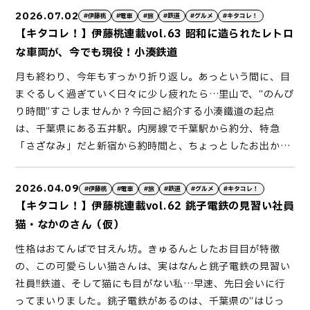
2026.07.02
#伊藤桃
#電車
#旅
#鉄道
#グルメ
#キタコレ！
【キタコレ！】伊藤桃連載vol.63 昭和に造られたレトロ
な車両が、今でも現役！小湊鉄道
月も終わり、今年もすっかり折り返し。あっという間に、目
まぐるしく過ぎていく日々に少し疲れたら…里山で、“のんび
り時間”すごしませんか？今回ご紹介する小湊鐵道の起点
は、千葉県にある五井駅。内房線で千葉駅から約分、特急
「さざなみ」だと新宿から約時間と、ちょっとしたお出かけ
にぴったりな場所にあります。この五井駅から養老渓谷方面
へと延びる路線が、小湊鐵道です。昭和に造られたレトロな
2026.04.09
#伊藤桃
#電車
#旅
#鉄道
#グルメ
#キタコレ！
車両が、今でも現役！さらに沿線には、大正時代の開業時か
【キタコレ！】伊藤桃連載vol.62 銚子電鉄の見習い社員
ら変わらぬ木造駅舎が多く残る、実に魅力的なローカル線で
猫・なかのさん（仮）
す。この小湊鐵道にて、地元の食材をふんだんに使ったお弁
性格はおてんばで甘えん坊。きゅるんとしたお目目が特徴
当とちょっと贅沢なドリンクを片手に、ゆったりと列車旅を
の、この可愛らしい猫さんは、実はなんと銚子電鉄の見習い
楽しめる観光列車が誕生しました。その名も「恵キハ」。現
社員!!鉄道、そして猫にも目がない私…早速、先日会いに行
在、発表されている運行日は月までの毎週日曜日。一日乗車
ってまいりました。銚子電鉄があるのは、千葉県の“はじっ
券、お弁当とドリンクがついてお値段は円です。ちなみにド