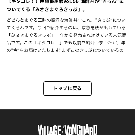
【キタコレ！】伊藤桃連載vol.56 海鮮丼が“きっぷ”に
往復。観光列車としては非常に本数が多く、その人気がうか
で、こちらの方をお勧めいたします…。もう一つのポイント
日差しの中での潮風が心地いい。さてこの猿島というのは、
中は長岡にある酒蔵、お福酒蔵の純米大吟醸。そして左は鮎
そして福井酒造さんの四合瓶は、車内でも注文可能。すっか
人伊藤桃：//www..//：//w./
ついてくる「みさきまぐろきっぷ」。
がえます。確かに、私が訪れた日も満席でした。ちなみにこ
はカードを使う事。首都圏内でしたら確実に、数円安くなり
周囲約.、面積約㎡と決して大きくない島ですが、外国から首
正宗酒造、妙高市の地酒の純米酒です。列車に乗りながら、
り日本酒気分な私は、特別純米酒の「夢吟香」を購入しまし
どどんとまぐろ三昧の贅沢な海鮮丼…これ、“きっぷ”につい
の「ゆふいんの森」の車両は１世・３世と２種類あり、言葉
ます。数円ですが…。そして新宿駅にて、向かうは金券ショ
都を防衛する要塞として、江戸末期から昭和にかけて軍事施
新潟の色々な街の地酒を楽しめるのが嬉しい!!そして同じ日
た。こちらは,円。一人では到底飲めないので、お近づきの印
てくるんです。今回ご紹介するのは、京急電鉄が出している
通り１世の方がセンパイ。年の「ゆふいんの森」運行開始時
ップ。ここで購入するのは小田急の株主優待券です。この時
設が作られ、今も遺構が多く残っています。自然へと還りつ
本酒でも、こんな味わいが違う事を改めて感じます。その日
に同じテーブルの方にふるまう事にしました。こんな時間
「みさきまぐろきっぷ」。年から発売され続けている人気商
に、それ専用として改造された車両です。今回、私は１世に
は円で購入できました。この株主優待券を利用すると、回の
つ残る遺構が、まるでジブリの「ラピュタ」の世界のようと
本酒にぴったりなアテは、秘伝のタレで漬け込んだという
も“屋台”さながら。休憩時間が終わった後は運動公園前を出
品です。この「キタコレ！」でも以前ご紹介しましたが、年
乗車しました。料金は普通席運賃と指定席特急券を合わせ
み小田急線の好きな区間を乗れます。３、なのでこちらを利
話題でもあり、観光客からも人気の島です。島に着いたら、
「鮭の焼き漬け」。こっくりしたお味とふっくらジューシー
発して、再び豊橋駅前へと折り返します。この休憩時間を含
の“今”をお届けいたします!!まずこのきっぷについているの
て、博多～由布院は大人円。ネットで購入すると大人円とさ
用して、小田急線で新宿から小田原へ。とても便利ですの
まずは腹ごしらえから。猿島にある唯一のカフェ「猿島オー
な身がたまりません。直江津駅をすぎ、信越本線の管内に入
めて、約分。最初と最後に、アテンダントさんが集合写真を
は、出発駅から京急久里浜線の終点・三崎口駅までの乗車
らにオトクに購入できます。お目当ての「ゆふいんの森」３
で、これを使って日帰り小田原観光…なんていうのも、いい
シャンズキッチン」でも「食べる券」が使用可能です。この
ると絶景ゾーンが近づいていきました。まさに日本海ブル
撮ってくれていました。最後の写真を見て、アテンダントさ
券。出発駅は品川駅、京急川崎駅、横浜駅から選べます。逆
号が博多駅を発車する時間は時分。ですが時前には、すでに
かもしれませんね！小田原からは再びに乗ります。ここはも
券でいただけるのは、横須賀名物「よこすか海軍カレー」、
ー！青く澄んだ日本海を堪能できる、海に近いゾーンです。
んが「最初と最後でみんな、全然表情がちがう」と、にっこ
戻りはできませんが、途中下車も可能。さらに、三浦半島内
たくさんの人がホームで「ゆふいんの森」の登場を待ってい
うシンプルに、ひたすらに在来線を乗り継いでいきます。で
さらには牛乳とポテト付き!!お店のイチオシメニューです。ま
開放的な車窓に、美味しい日本酒…いやじつに、最高！「日
り。“宴”を通して、みんなすっかり幸せそうな顔になってい
の京急バスフリーきっぷ、美味しいまぐろを堪能できる「ま
ました。鉄道ファンとしては嬉しいばかり。そして、まるで
すがその合間も熱海付近では太平洋、静岡県内では富士山、
るで給食のようで微笑ましいですが、ここにハイボールを追
本海に最も近い駅」と呼ばれる青海川駅では、停車時間もあ
ました。乗車中には、豪華賞品つきのじゃんけん大会もあ
ぐろまんぷく券」、三浦半島での思い出を作れる「三浦・三
スターの登場かのごとく人々がカメラを向ける中、しずしず
浜松駅近くでは浜名湖とゆったりと車窓を楽しめます。さ
加するのが伊藤流。横須賀のお野菜をたっぷり使った具沢山
りました。夕陽が美しい駅としても有名ですが、快晴のお昼
り。車内には、オリジナルグッズのガチャガチャあり。この
トップに戻る
崎おもひで券」までついて…品川乗車でも円から購入できち
と「ゆふいんの森」１世が入線してきました。人気の理由の
て、ここでのポイントはあえて紙のきっぷを購入すること。
のカレーは、実に美味しかったです。満腹になったところで
時もまたよいもの。ホームのすぐ下まで打ち寄せる波、潮の
手作り感もまた、温かい。リピーターが多いのもうなずけま
ゃうのです!!磁気の乗車券だと品川からは円ですが、デジタ
一つは、そのエレガントなデザイン。イメージは「ヨーロッ
実は、カードよりもこちらの方が安いのです。なぜかという
向かうのは、猿島探検ツアー!!船会社さんがやっているもの
香りと潮騒が心地よい。ドラマ「高校教師」の最終回に登場
す。これだけ盛りだくさんの内容で、参加は人,円。今年度は
ルきっぷだと日付により円～円。これが新しいポイントで、
パの高原リゾート」という事で、「ヨーロピアングリーン」
と小田原から熱海は東日本、熱海から先は東海で会社が変わ
と、猿島公園専門ガイド協会さんがやっているものと種類あ
した駅としても有名だそう。海に臨む駅でリフレッシュした
ゴールデンウィークまで運行しています。年末年始、「おで
よりお得に旅を楽しむことが出来るようになりました。利用
というメタリックな塗装が使われています。どことなくレト
ってしまうため、熱海でいったん精算をする必要がでてきて
りますが、今回は後者へ！こちらは分で円。この日は空きが
後は、再び列車に揺られつつ新潟駅を目指します。ここで、
んしゃ」で一杯いかがでしょうか？おまけ：最後は運転士さ
可能な施設もこのサイトからチェックすることができます。
ロな流線形のお顔は、年代のヨーロッパの車両をイメージし
しまうため。４、紙のきっぷ（円）で小田原からで豊橋へ。
あり、当日でも受付してくれました。ちなみに、船会社さん
サービスのふるまい酒がやってきました。こちらは、上越市
んとアテンダントさんと、ほろ酔いピース！今回の探索人伊
京急の長旅にお勧めなのがこの形!!その理由は、関東私鉄で
たもの。内装も緑と木が基調のシックで落ち着いた雰囲気。
しかしさらに安くする手段を動画投稿後のコメントで知りま
がやっているツアーは「遊ぶ券」を使用して、体験すること
にある竹田酒造さんの「かたふね」。ふくよかな味わいに舌
藤桃：//www..//：//w./