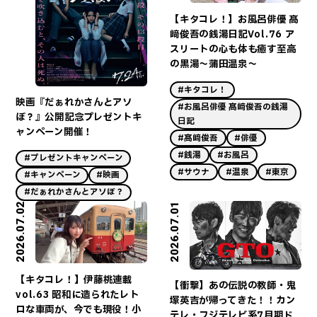
【キタコレ！】お風呂俳優 髙
﨑俊吾の銭湯日記Vol.76 ア
スリートの心も体も癒す至高
の黒湯～蒲田温泉～
#キタコレ！
映画『だぁれかさんとアソ
#お風呂俳優 髙﨑俊吾の銭湯
ぼ？』公開記念プレゼントキ
日記
ャンペーン開催！
#髙﨑俊吾
#俳優
#銭湯
#お風呂
#プレゼントキャンペーン
#サウナ
#温泉
#東京
#キャンペーン
#映画
#だぁれかさんとアソぼ？
2026.07.02
2026.07.01
【キタコレ！】伊藤桃連載
【衝撃】あの伝説の教師・鬼
vol.63 昭和に造られたレト
塚英吉が帰ってきた！！カン
ロな車両が、今でも現役！小
テレ・フジテレビ系7月期ド