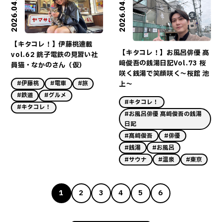
2026.04.09
2026.04.02
【キタコレ！】伊藤桃連載
【キタコレ！】お風呂俳優 髙
vol.62 銚子電鉄の見習い社
﨑俊吾の銭湯日記Vol.73 桜
員猫・なかのさん（仮）
咲く銭湯で笑顔咲く～桜館 池
上～
#伊藤桃
#電車
#旅
#鉄道
#グルメ
#キタコレ！
#キタコレ！
#お風呂俳優 髙﨑俊吾の銭湯
日記
#髙﨑俊吾
#俳優
#銭湯
#お風呂
#サウナ
#温泉
#東京
1
2
3
4
5
6