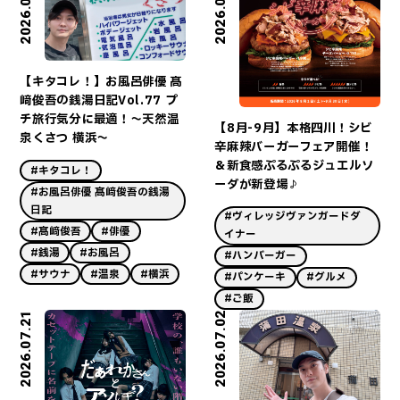
2026.08.06
2026.08.01
【キタコレ！】お風呂俳優 髙
﨑俊吾の銭湯日記Vol.77 プ
チ旅行気分に最適！～天然温
【8月-9月】本格四川！シビ
泉くさつ 横浜～
辛麻辣バーガーフェア開催！
＆新食感ぷるぷるジュエルソ
#キタコレ！
ーダが新登場♪
#お風呂俳優 髙﨑俊吾の銭湯
日記
#ヴィレッジヴァンガードダ
#髙﨑俊吾
#俳優
イナー
#銭湯
#お風呂
#ハンバーガー
#サウナ
#温泉
#横浜
#パンケーキ
#グルメ
#ご飯
2026.07.21
2026.07.02