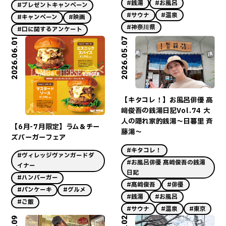
#銭湯
#お風呂
#プレゼントキャンペーン
#サウナ
#温泉
#キャンペーン
#映画
#神奈川県
#口に関するアンケート
2026.06.01
2026.05.07
【キタコレ！】お風呂俳優 髙
﨑俊吾の銭湯日記Vol.74 大
人の隠れ家的銭湯～日暮里 斉
【6月-7月限定】ラム＆チー
藤湯～
ズバーガーフェア
#キタコレ！
#ヴィレッジヴァンガードダ
#お風呂俳優 髙﨑俊吾の銭湯
イナー
日記
#ハンバーガー
#髙﨑俊吾
#俳優
#パンケーキ
#グルメ
#銭湯
#お風呂
#ご飯
#サウナ
#温泉
#東京