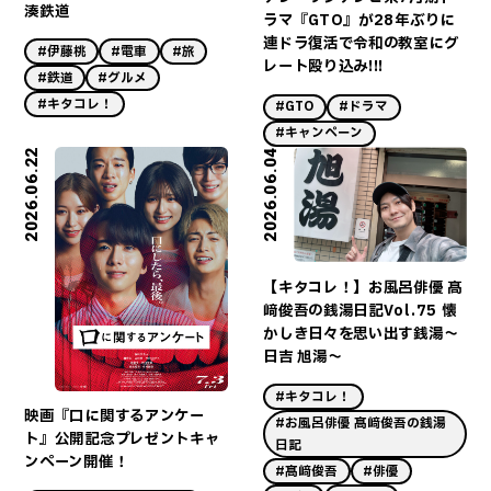
湊鉄道
ラマ『GTO』が28年ぶりに
連ドラ復活で令和の教室にグ
#伊藤桃
#電車
#旅
レート殴り込み!!!
#鉄道
#グルメ
#キタコレ！
#GTO
#ドラマ
#キャンペーン
2026.06.22
2026.06.04
【キタコレ！】お風呂俳優 髙
﨑俊吾の銭湯日記Vol.75 懐
かしき日々を思い出す銭湯～
日吉 旭湯～
#キタコレ！
映画『口に関するアンケー
#お風呂俳優 髙﨑俊吾の銭湯
ト』公開記念プレゼントキャ
日記
ンペーン開催！
#髙﨑俊吾
#俳優